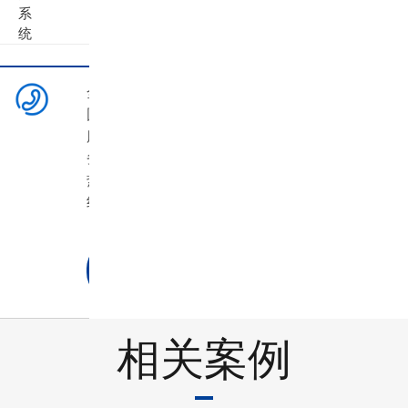
系
统
全
国
服
务
热
线
：
021-
54902525
相关案例