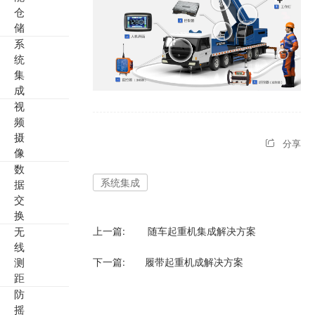
仓
储
系
统
集
成
视
频
摄
分享
像
数
系统集成
据
交
换
无
上一篇:
随车起重机集成解决方案
线
测
下一篇:
履带起重机成解决方案
距
防
摇