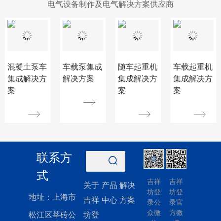
电气设备制作及电气解决方案供应商
混凝土泵车
车载泵集成
随车起重机
车载起重机
集成解决方
解决方案
集成解决方
集成解决方
案
案
案
联系方
清空
记录
式
吉祥
吉祥
历史
关于
产品
解决
记录
坊登
坊登
地址：上海市
吉祥
中心
方案
录公
录官
取消
众微
方微
松江区莘砖公
坊登
清空