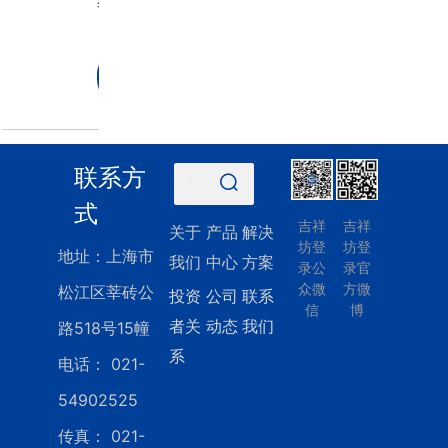
线
：
021-
54902525
联系方
清空
记录
式
吉祥
吉祥
历史
关于
产品
解决
记录
坊登
坊登
地址：上海市
我们
中心
方案
录公
录官
取消
众微
方微
松江区莘砖公
投资
公司
联系
清空
信
博
者关
动态
我们
记录
路518号15幢
历史
系
电话：
021-
记录
54902525
传真：
021-