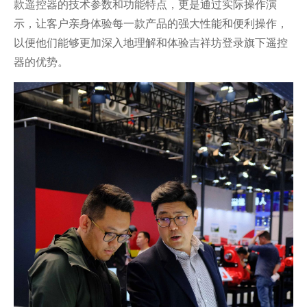
款遥控器的技术参数和功能特点，更是通过实际操作演
示，让客户亲身体验每一款产品的强大性能和便利操作，
以便他们能够更加深入地理解和体验吉祥坊登录旗下遥控
器的优势。