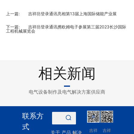
上一篇:
吉祥坊登录通讯亮相第13届上海国际储能产业展
下一篇:
吉祥坊登录通讯携欧姆电子参展第三届2023长沙国际
工程机械展览会
相关新闻
电气设备制作及电气解决方案供应商
联系方
清空
记录
式
吉祥
吉祥
历史
关于
产品
解决